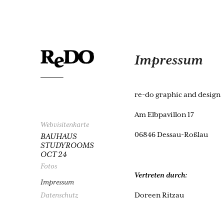
Impressum
re-do graphic and design
Am Elbpavillon 17
Webvisitenkarte
06846 Dessau-Roßlau
BAUHAUS
STUDYROOMS
OCT 24
Fotos
Vertreten durch:
Impressum
Datenschutz
Doreen Ritzau